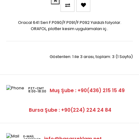
Oracal 641 Seri F.P090/F.P091/F.P092 Yaldızlı folyolar.
ORAFOL, plotter kesim uygulamaları iç..
Gösterilen: 1 ile 3 arası, toplam: 3 (1 Sayfa)
PZT-CMT
Muş Şube : +90(436) 215 15 49
8:00-18:00
Bursa Şube : +90(224) 224 24 84
E-MAIL
info@basarreklam.net