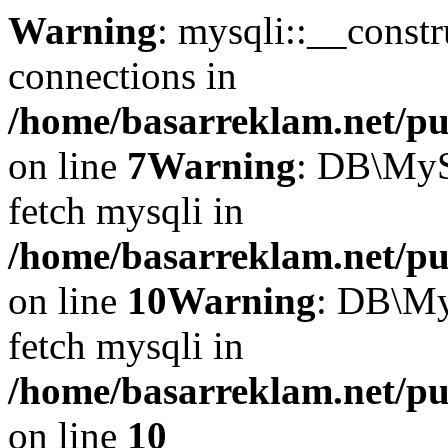
Warning
: mysqli::__const
connections in
/home/basarreklam.net/pu
on line
7
Warning
: DB\MyS
fetch mysqli in
/home/basarreklam.net/pu
on line
10
Warning
: DB\My
fetch mysqli in
/home/basarreklam.net/pu
on line
10