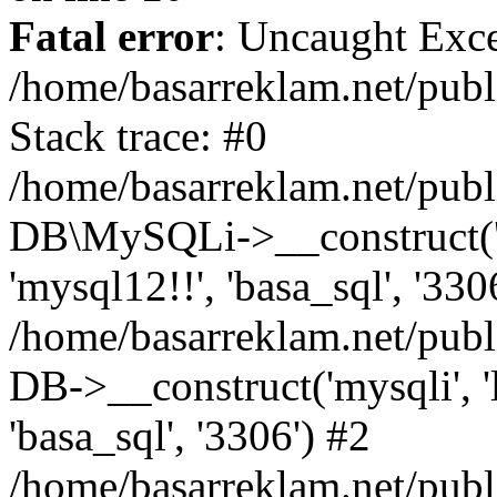
Fatal error
: Uncaught Exce
/home/basarreklam.net/publ
Stack trace: #0
/home/basarreklam.net/publ
DB\MySQLi->__construct('lo
'mysql12!!', 'basa_sql', '330
/home/basarreklam.net/pub
DB->__construct('mysqli', 'l
'basa_sql', '3306') #2
/home/basarreklam.net/pub