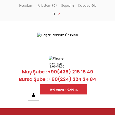
Hesabım
A. Listem (0)
Sepetim
Kasaya Git
TL
PZT-CMT
8:00-18:00
Muş Şube : +90(436) 215 15 49
Bursa Şube : +90(224) 224 24 84
0 ÜRÜN - 0,00TL